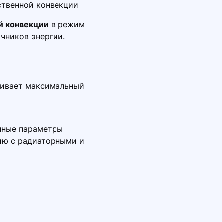
ственной конвекции
й конвекции
в режим
очников энергии.
чивает максимальный
анные параметры
ию с радиаторными и