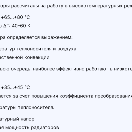
торы рассчитаны на работу в высокотемпературных ре
: +65…+80 °C
 ΔT: 40–60 K
ора определяется выражением:
ератур теплоносителя и воздуха
ественной конвекции
свою очередь, наиболее эффективно работают в низко
: +35…+45 °C
ется за счет повышения коэффициента преобразовани
ратуры теплоносителя:
атурный напор
вая мощность радиаторов