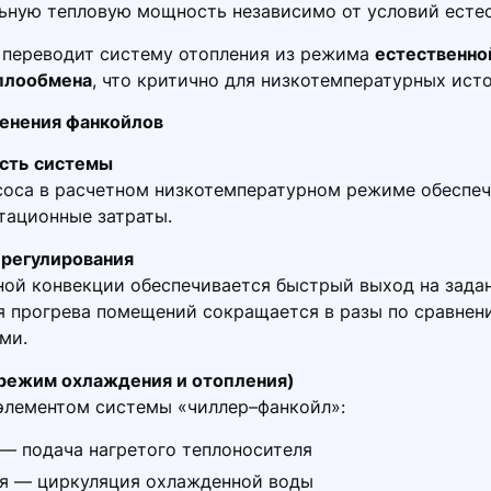
льную тепловую мощность независимо от условий есте
 переводит систему отопления из режима
естественно
плообмена
, что критично для низкотемпературных ист
енения фанкойлов
сть
системы
асоса в расчетном низкотемпературном режиме обеспе
тационные затраты.
 регулирования
ной конвекции обеспечивается быстрый выход на зад
я прогрева помещений сокращается в разы по сравнен
ми.
(режим охлаждения и отопления)
элементом системы «чиллер–фанкойл»:
— подача нагретого теплоносителя
я — циркуляция охлажденной воды