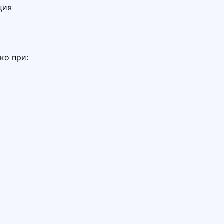
ция
ко при: