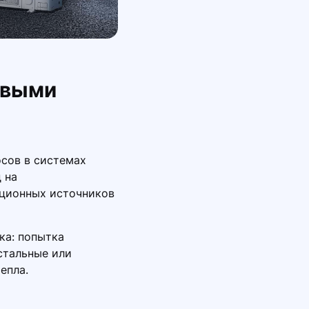
овыми
сов в системах
 на
иционных источников
ка: попытка
стальные или
епла.