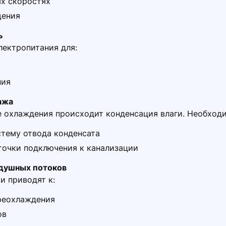
ых скоростях
щения
ь
ектропитания для:
ния
ажа
 охлаждения происходит конденсация влаги. Необход
тему отвода конденсата
точки подключения к канализации
душных потоков
и приводят к:
реохлаждения
ов