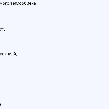
емого теплообмена
сту
векцией,
)