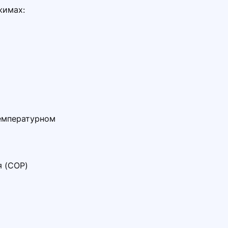
жимах:
температурном
я (COP)