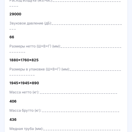
Расход воздуха (м3/час):
29000
Звуковое давление (дБ):
66
Размеры нетто (Ш×В×Г) (мм):
1880×1760×825
Размеры в упаковке (Ш×В×Г) (мм):
1945×1945×890
Масса нетто (кг):
406
Масса брутто (кг):
436
Медная труба (мм):