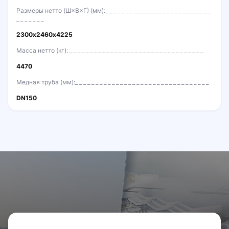
Размеры нетто (Ш×В×Г) (мм):
2300х2460х4225
Масса нетто (кг):
4470
Медная труба (мм):
DN150